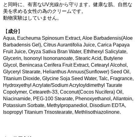
と同時に、有害なUV光線から守ります。健康な肌、自然な
美を求める女性の為のクリームです。
動物実験はしていません。
【
成分
】
Aqua, Eucheuma Spinosum Extract, Aloe Barbadensis(Aloe
Barbadensis Gel), Citrus Aurantifolia Juice, Carica Papaya
Fruit Juice, Oryza Sativa Bran Water, Ethlhexyl Salicylate,
Glycerin, Isononyl Isononanoate, Stearic Acid, Butylene
Glycol, Benincasa Cerifera Fruit Extract, Cetearyl Alcohol,
Glyceryl Stearate, Helianthus Annuus(Sunflower) Seed Oil,
Titanium Dioxide, Glycine Soja Seed Water, Talc, Fragrance,
Hydroxyethyl Acrylate/Sodium Acryloyldimethyl Taurate
Copolymer, Ceteareth-33, Coconut(Cocos Nucifera) Oil,
Niacinamide, PEG-100 Stearate, Phenoxyethanol, Allantoin,
Potassium Sorbate, Methylpropanediol, Disodium EDTA,
Isopropyl Titanium Trisostearate, Methlisothiazolinone.