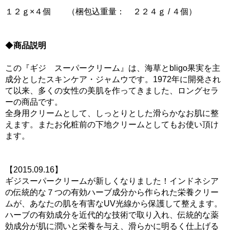
１２ｇ×４個 （梱包込重量： ２２４ｇ / ４個）
◆
商品説明
この『ギジ スーパークリーム』は、海草とbligo果実を主
成分としたスキンケア・ジャムウです。1972年に開発され
て以来、多くの女性の美肌を作ってきました、ロングセラ
ーの商品です。
全身用クリームとして、しっとりとした滑らかなお肌に整
えます。またお化粧前の下地クリームとしてもお使い頂け
ます。
【2015.09.16】
ギジスーパークリームが新しくなりました！インドネシア
の伝統的な７つの有効ハーブ成分から作られた栄養クリー
ムが、あなたの肌を有害なUV光線から保護して整えます。
ハーブの有効成分を近代的な技術で取り入れ、伝統的な薬
効成分が肌に潤いと栄養を与え、滑らかに明るく仕上げる