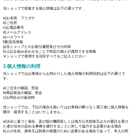
当ショップで収集する個人情報は以下の通りです。
a)お名前、フリガナ
b)ご住所
c)お電話番号
d)メールアドレス
e)パスワード
f)配送先情報
g)当ショップとのお取引履歴及びその内容
h)上記を組み合わせることで特定の個人が識別できる情報
＃ショップで使用する項目すべてをご記入ください
3.個人情報の利用
当ショップではお客様からお預かりした個人情報の利用目的は以下の通りで
す。
a)ご注文の確認、照会
b)商品発送の確認、照会
c)お問合せの返信時
当ショップでは、下記の場合を除いてはお客様の断りなく第三者に個人情報を
開示・提供することはいたしません。
a)法令に基づく場合、及び国の機関若しくは地方公共団体又はその委託を受け
た者が法令の定める事務を遂行することに対して協力する必要がある場合
b)人の生命、身体又は財産の保護のために必要がある場合であって、本人の同