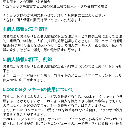
意を得ることが困難である場合
c)当ショップを運営する会社の関連会社で個人データを交換する場合
＃ショップ様のご利用にあわせて、詳しく具体的にご記入ください
＃なお、個人情報の販売は禁止させていただきます。
4.個人情報の安全管理
お客様よりお預かりした個人情報の安全管理はサービス提供会社によって合理
的、組織的、物理的、人的、技術的施策を講じるとともに、当ショップでは関
連法令に準じた適切な取扱いを行うことで個人データへの不正な侵入、個人情
報の紛失、改ざん、漏えい等の危険防止に努めます。
5.個人情報の訂正、削除
お客様からお預かりした個人情報の訂正・削除は下記の問合せ先よりお知らせ
下さい。
また、ユーザー登録された場合、当サイトのメニュー「マイアカウント」より
個人情報の訂正が出来ます。
6.cookie(クッキー)の使用について
当社は、お客様によりよいサービスを提供するため、cookie （クッキー）を使
用することがありますが、これにより個人を特定できる情報の収集を行えるも
のではなく、お客様のプライバシーを侵害することはございません。
また、cookie （クッキー）の受け入れを希望されない場合は、ブラウザの設定
で変更することができます。
※cookie （クッキー）とは、サーバーコンピュータからお客様のブラウザに送
信され、お客様が使用しているコンピュータのハードディスクに蓄積される情