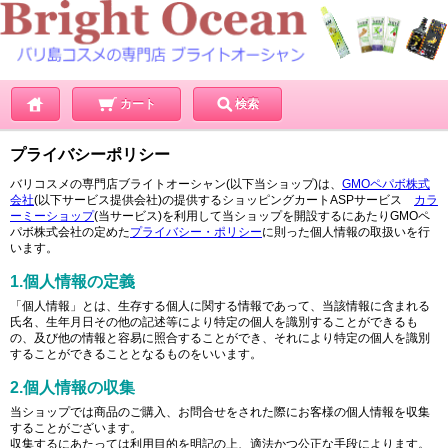
カート
検索
プライバシーポリシー
バリコスメの専門店ブライトオーシャン(以下当ショップ)は、
GMOペパボ株式
会社
(以下サービス提供会社)の提供するショッピングカートASPサービス
カラ
ーミーショップ
(当サービス)を利用して当ショップを開設するにあたりGMOペ
パボ株式会社の定めた
プライバシー・ポリシー
に則った個人情報の取扱いを行
います。
1.個人情報の定義
「個人情報」とは、生存する個人に関する情報であって、当該情報に含まれる
氏名、生年月日その他の記述等により特定の個人を識別することができるも
の、及び他の情報と容易に照合することができ、それにより特定の個人を識別
することができることとなるものをいいます。
2.個人情報の収集
当ショップでは商品のご購入、お問合せをされた際にお客様の個人情報を収集
することがございます。
収集するにあたっては利用目的を明記の上、適法かつ公正な手段によります。