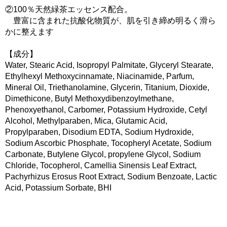
②100％天然緑茶エッセンス配合。
豊富に含まれた抗酸化物質が、肌を引き締め明るく滑ら
かに整えます
【成分】
Water, Stearic Acid, Isopropyl Palmitate, Glyceryl Stearate,
Ethylhexyl Methoxycinnamate, Niacinamide, Parfum,
Mineral Oil, Triethanolamine, Glycerin, Titanium, Dioxide,
Dimethicone, Butyl Methoxydibenzoylmethane,
Phenoxyethanol, Carbomer, Potassium Hydroxide, Cetyl
Alcohol, Methylparaben, Mica, Glutamic Acid,
Propylparaben, Disodium EDTA, Sodium Hydroxide,
Sodium Ascorbic Phosphate, Tocopheryl Acetate, Sodium
Carbonate, Butylene Glycol, propylene Glycol, Sodium
Chloride, Tocopherol, Camellia Sinensis Leaf Extract,
Pachyrhizus Erosus Root Extract, Sodium Benzoate, Lactic
Acid, Potassium Sorbate, BHI