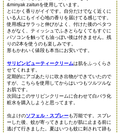
&minyak zaitunを使用しています。
とにかく香りがイイです。自分だけでなく近くに
いる人にもイイ心地の香りを届けてる感じです。
使用感はサラっと伸びがよく、付けた後のベタつ
きがなく、ティッシュでふきとらなくてもすぐに
パソコンを触っても油っぽい後は付きません。残
りの2本を使うのも楽しみです。
形もかわいく値段も本当にお安いです。
サリビンビューティークリーム
は肌をふっくらさ
せてくれます。
定期的にアゴあたりに吹き出物ができていたので
すが、こちらを使用してからはいつもツルツルな
お肌です。
次回はこのサリビンクリームに合わせて白バラ化
粧水を購入しようと思ってます。
虫よけの
ソフェル・スプレー
も万能です。スプレ
ーした後、蚊が寄ってきましたが肌に止まる前に
逃げて行きました。夏はいつも蚊に刺されて跡も