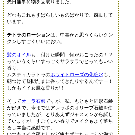
先日無事荷物を受取りました。
どれもこれもすばらしいものばかりで、感動して
います。
チトラのローション
は、中毒かと思うくらいクン
クンしすごくいいにおい。
髪のオイル
も、付けた瞬間、何がおこったの！？
っていうくらいすっごくサラサラでとってもいい
香り。
ムスティカラトゥの
ホワイトローズの化粧水
も、
朝つけて昼間たまに香ってきたりするんですー！
しかもイイ女風な香りが！
そして
オーラ石鹸
ですが、私、もともと固形石鹸
が好きで、今まではアレッポのオリーブ石鹸を使
っていましたが、とりあえずジャスミンから試し
ていますが、すごくいい香りでメイクもよく落ち
るし本当に感動です。
いつもメイク落としなど使わずにたっぷりの泡で