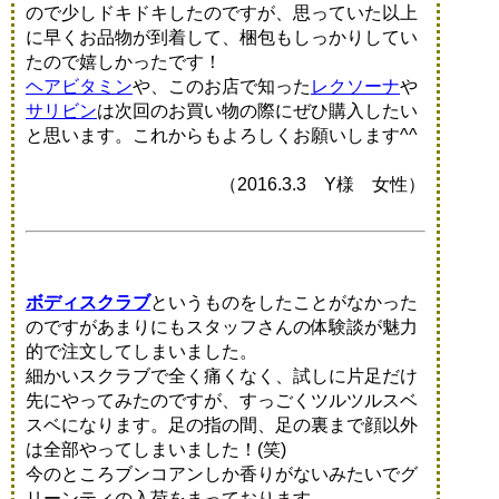
ので少しドキドキしたのですが、思っていた以上
に早くお品物が到着して、梱包もしっかりしてい
たので嬉しかったです！
ヘアビタミン
や、このお店で知った
レクソーナ
や
サリビン
は次回のお買い物の際にぜひ購入したい
と思います。これからもよろしくお願いします^^
（2016.3.3 Y様 女性）
ボディスクラブ
というものをしたことがなかった
のですがあまりにもスタッフさんの体験談が魅力
的で注文してしまいました。
細かいスクラブで全く痛くなく、試しに片足だけ
先にやってみたのですが、すっごくツルツルスベ
スベになります。足の指の間、足の裏まで顔以外
は全部やってしまいました！(笑)
今のところブンコアンしか香りがないみたいでグ
リーンティの入荷をまっております...