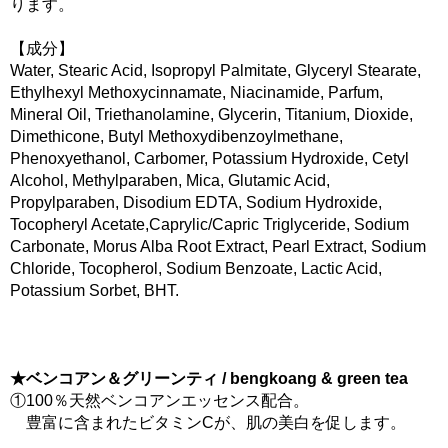
ります。
【成分】
Water, Stearic Acid, Isopropyl Palmitate, Glyceryl Stearate,
Ethylhexyl Methoxycinnamate, Niacinamide, Parfum,
Mineral Oil, Triethanolamine, Glycerin, Titanium, Dioxide,
Dimethicone, Butyl Methoxydibenzoylmethane,
Phenoxyethanol, Carbomer, Potassium Hydroxide, Cetyl
Alcohol, Methylparaben, Mica, Glutamic Acid,
Propylparaben, Disodium EDTA, Sodium Hydroxide,
Tocopheryl Acetate,Caprylic/Capric Triglyceride, Sodium
Carbonate, Morus Alba Root Extract, Pearl Extract, Sodium
Chloride, Tocopherol, Sodium Benzoate, Lactic Acid,
Potassium Sorbet, BHT.
★ベンコアン＆グリーンティ / bengkoang & green tea
①100％天然ベンコアンエッセンス配合。
豊富に含まれたビタミンCが、肌の美白を促します。